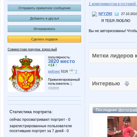
1 комплиментов в гостевой 
Отправить приватное сообщение
NFYZ90
27.10.2010
Добавить в друзья
Я ТЕБЯ ЛЮБЛЮ
Игнорировать
Вы не авторизованы! Чтоб
Сделать подарок
Совместная покупка: взрослый
Метки лидеров
популярность:
3820 место
+14 ↑
+15 ↑
рейтинг
5116
?
Привилегированный
Интервью
пользователь
5
уровня
Последние
фотогра
Статистика портрета:
сейчас просматривают портрет - 0
зарегистрированные пользователи
посетившие портрет за 7 дней - 0