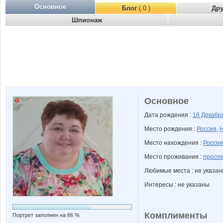
Основное
Блог
( 0 )
Др
Шпионаж
Основное
Дата рождения :
16 Декаб
Место рождения :
Россия
,
Н
Место нахождения :
Россия
Место проживания :
проспе
Любимые места : не указа
Интересы : не указаны
Комплименты
Портрет заполнен на 66 %